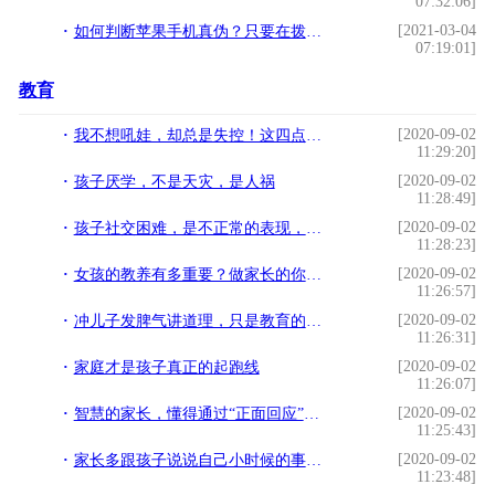
07:32:06]
[2021-03-04
如何判断苹果手机真伪？只要在拨号键简单输入几个代码便能知晓!
07:19:01]
教育
[2020-09-02
我不想吼娃，却总是失控！这四点，教你做个情绪稳定的父母
11:29:20]
[2020-09-02
孩子厌学，不是天灾，是人祸
11:28:49]
[2020-09-02
孩子社交困难，是不正常的表现，需要家长科学地引导
11:28:23]
[2020-09-02
女孩的教养有多重要？做家长的你可能不知道将来她会多难。
11:26:57]
[2020-09-02
冲儿子发脾气讲道理，只是教育的下策，男孩的养育“兵法”了解下
11:26:31]
[2020-09-02
家庭才是孩子真正的起跑线
11:26:07]
[2020-09-02
智慧的家长，懂得通过“正面回应”，来培养孩子积极的行为习惯
11:25:43]
[2020-09-02
家长多跟孩子说说自己小时候的事！少年的你和他更容易对话
11:23:48]