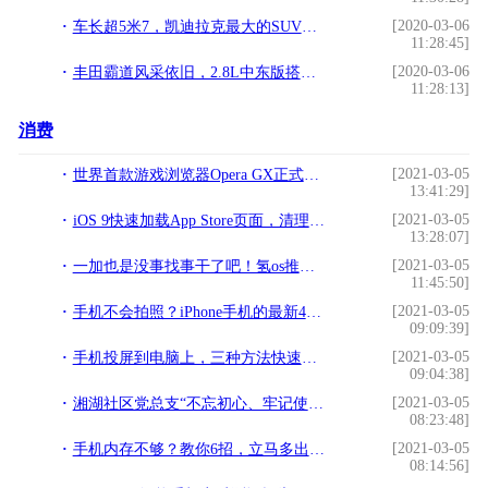
[2020-03-06
车长超5米7，凯迪拉克最大的SUV亮相，配空气悬架，马力426匹
11:28:45]
[2020-03-06
丰田霸道风采依旧，2.8L中东版搭载柴油动力，越野性能极强
11:28:13]
消费
[2021-03-05
世界首款游戏浏览器Opera GX正式发布：内建Twitch!
13:41:29]
[2021-03-05
iOS 9快速加载App Store页面，清理后台运行程序!
13:28:07]
[2021-03-05
一加也是没事找事干了吧！氢os推出全新一加莹黑™字体!
11:45:50]
[2021-03-05
手机不会拍照？iPhone手机的最新4大拍照技巧，学习一下吧!
09:09:39]
[2021-03-05
手机投屏到电脑上，三种方法快速学会！!
09:04:38]
[2021-03-05
湘湖社区党总支“不忘初心、牢记使命”主题教育之观看爱国影片《我和我的祖国》!
08:23:48]
[2021-03-05
手机内存不够？教你6招，立马多出几个G!
08:14:56]