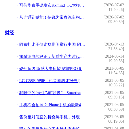
[2026-07-02
可信华泰重磅发布Kxmind_TC大模型，“以模治模”筑牢AI安全底座
11:40:26]
[2026-07-02
从连通到赋能！信锐为常春汽车构建高可靠、高安全的数智化网络
09:50:59]
财经
[2026-04-13
阿布扎比王储访华期间举行中国-阿联酋企业推介会 深化战略合作伙伴关系
21:53:49]
[2024-05-14
施耐德电气尹正：新质生产力时代，企业竞争内涵将发生巨变
19:20:53]
[2021-03-05
硬件顶级 听感大失所望 魅族PRO 6 Plus音频体验!
11:54:35]
[2021-03-05
LG G5SE 智能手机音质测评报告 [含HIFI模块] [Soomal]!
10:56:22]
[2021-03-05
我眼中的“天生”与“骄傲”—Smartisan T1!
09:39:15]
[2021-03-05
手机不会拍照？iPhone手机的最新4大拍照技巧，学习一下吧!
08:30:39]
[2021-03-05
售价相对便宜的折叠屏手机，外观设计独特，配置却让人意外!
08:19:06]
[2021-03-05