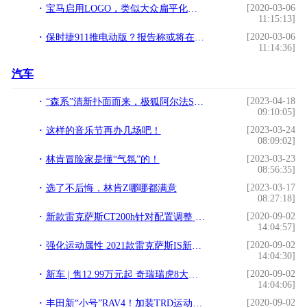
[2020-03-06
宝马启用LOGO，类似大众扁平化设计，奥迪和奔驰跟不跟？
11:15:13]
[2020-03-06
保时捷911推电动版？报告称或将在2030年
11:14:36]
汽车
[2023-04-18
“森系”清新扑面而来，极狐阿尔法S/T森林版上海车展亮相
09:10:05]
[2023-03-24
这样的音乐节再办几场吧！
08:09:02]
[2023-03-23
林肯冒险家是懂“气氛”的！
08:56:35]
[2023-03-17
选了不后悔，林肯Z哪哪都满意
08:27:18]
[2020-09-02
新款雷克萨斯CT200h针对配置调整 售价保持不变
14:04:57]
[2020-09-02
强化运动属性 2021款雷克萨斯IS新车图解
14:04:30]
[2020-09-02
新车 | 售12.99万元起 奇瑞瑞虎8大六座车型上市
14:04:06]
[2020-09-02
丰田新“小号”RAV4！加装TRD运动套件，搭1.5L混动，配置更丰富