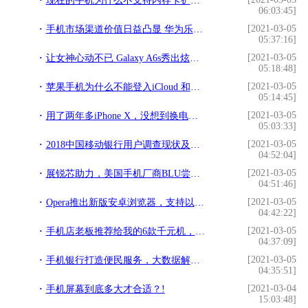
现在的手机为什么不支持内存卡扩展呢？原来有这些原因！!
06:03:45]
[2021-03-05
手机市场渠道价值日益凸显 华为乐视忙布局国内落子海外!
05:37:16]
[2021-03-05
让女神心动不已 Galaxy A6s秀出炫彩一面!
05:18:48]
[2021-03-05
苹果手机为什么不能登入iCloud 和APP Store!
05:14:45]
[2021-03-05
用了两年多iPhone X，没想到换电池也是“拦路虎”!
05:03:33]
[2021-03-05
2018中国移动银行用户调查现状及趋势分析!
04:52:04]
[2021-03-05
展锐芯助力，美国手机厂商BLU尝Android 10商用第一杯羹!
04:51:46]
[2021-03-05
Opera推出新版安卓浏览器，支持以太坊和DApp!
04:42:22]
[2021-03-05
手机店老板推荐给我的6款千元机，想送父母哪个最值得购买？!
04:37:09]
[2021-03-05
手机银行打造便民服务，大数据解析“掌上银行”用户画像!
04:35:51]
[2021-03-04
手机屏幕到底多大才合适？!
15:03:48]