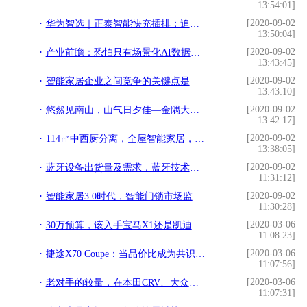
13:54:01]
[2020-09-02
华为智选｜正泰智能快充插排：追求最人性化设计的家居好物
13:50:04]
[2020-09-02
产业前瞻：恐怕只有场景化AI数据才能让智能家居成为可能
13:43:45]
[2020-09-02
智能家居企业之间竞争的关键点是什么
13:43:10]
[2020-09-02
悠然见南山，山气日夕佳—金隅大成·南山郡皇创智能家居案例赏析
13:42:17]
[2020-09-02
114㎡中西厨分离，全屋智能家居，孩子还能在客厅练车
13:38:05]
[2020-09-02
蓝牙设备出货量及需求，蓝牙技术在智能家居领域应用前景广阔
11:31:12]
[2020-09-02
智能家居3.0时代，智能门锁市场监管进一步升级
11:30:28]
[2020-03-06
30万预算，该入手宝马X1还是凯迪拉克XT4？了解配置后再决定买谁
11:08:23]
[2020-03-06
捷途X70 Coupe：当品价比成为共识，个性定制或是自主品牌新方向
11:07:56]
[2020-03-06
老对手的较量，在本田CRV、大众途观和别克昂科威当中如何选择
11:07:31]