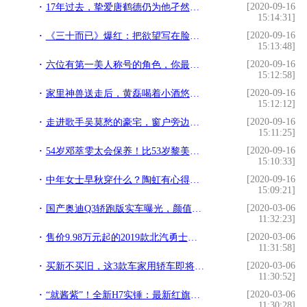
[2020-09-16
17年过去，挚爱唐鹤德仍为他孑然一身，此爱绵绵无绝期
15:14:31]
[2020-09-16
《三十而已》爆红：把欲望写在脸上的女人，活得有多挣扎？
15:13:48]
[2020-09-16
六位有第一美人称号的角色，你最喜欢谁呢
15:12:58]
[2020-09-16
家里神兽送走后，黄磊喝着小酒悠闲自在做美食，网友：闻到香味了
15:12:12]
[2020-09-16
走进歌手吴莫愁的豪宅，窗户旁边就是浴缸，装修理念有点太超前了
15:11:25]
[2020-09-16
54岁邓萃雯太会保养！比53岁黎美娴还显嫩，又美又有气质感
15:10:33]
[2020-09-16
中年女士早秋穿什么？陶虹有心得，衬衫配半身裙优雅甜美，很减龄
15:09:21]
[2020-03-06
国产奥迪Q3轿跑版实车曝光，颜值不输Q8，有望4月上市
11:32:23]
[2020-03-06
售价9.98万元起的2019款北汽勇士，配置丰富
11:31:58]
[2020-03-06
买新不买旧，这3款车家用轿车即将换代，值得一等
11:30:52]
[2020-03-06
“就酱紫”！全新H7实锤：最新红旗家族设计第一款量产车就酱紫
11:30:28]