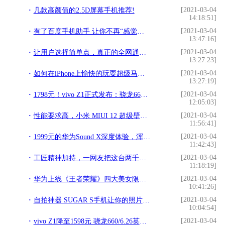
[2021-03-04
几款高颜值的2.5D屏幕手机推荐!
14:18:51]
[2021-03-04
有了百度手机助手 让你不再“感觉身体被掏空”!
13:47:16]
[2021-03-04
让用户选择简单点，真正的全网通手机ZUK Z1即将发布!
13:27:23]
[2021-03-04
如何在iPhone上愉快的玩耍超级马里奥？!
13:27:19]
[2021-03-04
1798元！vivo Z1正式发布：骁龙660+刘海屏！!
12:05:03]
[2021-03-04
性能要求高，小米 MIUI 12 超级壁纸支持机型名单公布：845下没戏!
11:56:41]
[2021-03-04
1999元的华为Sound X深度体验，浑身都是黑科技!
11:42:43]
[2021-03-04
工匠精神加持，一网友把这台两千元的手机拆解并裱成艺术品!
11:18:19]
[2021-03-04
华为上线《王者荣耀》四大美女限定主题：沉鱼落雁，闭月羞花!
10:41:26]
[2021-03-04
自拍神器 SUGAR S手机让你的照片一秒变网红!
10:04:54]
[2021-03-04
vivo Z1降至1598元 骁龙660/6.26英寸屏!