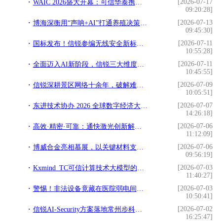
[2026-07-17
WAIC 2026盛大开幕：可信华泰携手超聚变，全栈AI安全方案重磅亮相
09:20:28]
[2026-07-13
博海深衡用“声呐+AI”打通养殖决策“最后一公里”
09:45:30]
[2026-07-11
国标发布！信锐参编无线安全新标准，持续打造极致体验网络
10:55:28]
[2026-07-11
全面迈入AI新阶段，信锐三大维度方案助力企业平稳拥抱AI转型
10:45:55]
[2026-07-09
信锐深耕景区网络十余年，破解难题获全国千家景区青睐
10:05:51]
[2026-07-07
东进技术协办 2026 全球数字经济大会密码 “丰” 会，斩获密码创新奖
14:26:18]
[2026-07-06
高效·精密·可靠：通快激光创新解决方案亮相AMTS 2026
11:12:09]
[2026-07-06
博威合金亮相慕展，以关键材料支撑AI算力与电动化底座
09:56:19]
[2026-07-03
Kxmind_TC可信计算技术大模型的发布带来AI系统安全新基因
11:40:27]
[2026-07-03
警惕！非法设备竟藏在医院弱电间里！
10:50:41]
[2026-07-02
信锐AI-Security方案落地常州步科，筑牢智能制造网络底座
16:25:47]