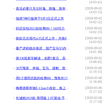
14:03:41]
[2020-09-02
真没必要只关注轩逸、朗逸，新奔腾B70即将登场，有望10万起
14:03:15]
[2020-09-02
瑞虎7神行版将于9月3日正式上市
14:02:52]
[2020-09-02
到店实拍2021款哈弗H6！169马力配1.5T+双离合
14:02:25]
[2020-09-02
新款北京现代ix35正式上市：共推8款车型 11.99万起售
14:02:02]
[2020-09-02
量产进程稳步推进，国产宝马X5内饰谍照曝光
14:01:38]
[2020-09-02
第336批新车解读，名爵5复活，高合HiPhi X动力曝光
14:00:45]
[2020-03-06
30万预算，奔驰、宝马、捷豹、凯迪拉克，四款B级车实地对比
11:19:15]
[2020-03-06
用GT溜背武装的哈弗H6，预售价13万起，岂不是和VV5打架了？
11:18:40]
[2020-03-06
梅赛德斯奔驰E-Class小改款，换上最新家族设计风格
11:17:52]
[2020-03-06
长城炮2019款 商用版 2.0T柴油 手动四驱领航型，产品力分析
11:17:24]