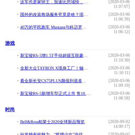
[2020-03-06
这车也是家轿王，加速比思域快，油耗4毛仅6w起，今年销量已破11w
11:07:07]
[2020-03-06
国外的改装救场服务究竟是啥？现代飞思二次升级看看老外的手艺
11:06:39]
[2020-03-06
40万的平民跑车 Mustang与科迈罗你会选择谁
11:06:12]
游戏
[2020-03-06
新宝骏RS-5增1.5T手动超级互联豪华版 比入门版贵5000元配置提升
11:10:30]
[2020-03-06
全新大众TAYRON X现身工厂！轴距2730mm 配四驱+前/后视摄像头
11:10:11]
[2020-03-06
看全新长安CS75PLUS颜值到底多能打
11:09:19]
[2020-03-06
新宝骏RS-5新增车型正式上市 售10.28万元
11:08:58]
时尚
[2020-09-02
Bell&Ross柏莱士2020全球新品预览
14:00:17]
[2020-09-02
短发独有的魅力，“狐狸少女”许佳琪，真实身份是时尚博主？