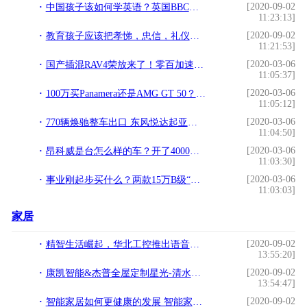
[2020-09-02
中国孩子该如何学英语？英国BBC专家告诉你答案
11:23:13]
[2020-09-02
教育孩子应该把孝悌，忠信，礼仪，廉耻作为第一功课
11:21:53]
[2020-03-06
国产插混RAV4荣放来了！零百加速不到6秒，百公里油耗2.6L
11:05:37]
[2020-03-06
100万买Panamera还是AMG GT 50？简析AMG GT四门版
11:05:12]
[2020-03-06
770辆焕驰整车出口 东风悦达起亚加速国际化进程
11:04:50]
[2020-03-06
昂科威是台怎么样的车？开了4000公里后车主说出了心里话
11:03:30]
[2020-03-06
事业刚起步买什么？两款15万B级“凤尾”车推荐
11:03:03]
家居
[2020-09-02
精智生活崛起，华北工控推出语音识别系统方案助力智能家居3.0
13:55:20]
[2020-09-02
康凯智能&杰普全屋定制星光-清水湾全屋智能
13:54:47]
[2020-09-02
智能家居如何更健康的发展 智能家居安全是供应商和消费者的责任