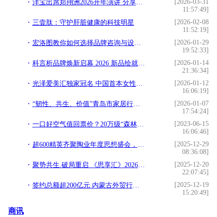
[2026-03-31
洋宝出席郑翔洲2026开年演讲 分享“企业家权威IP打造
11:57:49]
[2026-02-08
三壹肽：守护肝脏健康的科技明星
11:52:19]
[2026-01-29
宏洛图教你如何选择品牌咨询与设计伙伴？理性视角下的专业参考
19:52:33]
[2026-01-14
科言析品牌焕新启幕 2026 新品绘就精准护肤新篇
21:36:34]
[2026-01-12
光泽爱美汇独家冠名 中国首本女性财富杂志《中国榜样女性》3月18日全球首发
16:06:19]
[2026-01-07
“韧性、共生、价值”青岛市家居行业协会第二届会员大会暨青岛家居产业高质量发展峰会成功举办
17:54:24]
[2023-06-15
一口好空气值回票价？20万级“森林座舱”消除中年焦虑
16:06:46]
[2025-12-29
超600精英齐聚陶业年度思想盛会，樊纲、何乾、龙建刚献智破局
08:36:08]
[2025-12-20
聚势共生.破局重启 《思享汇》2026跨年思想盛宴暨三周年庆典于广州增城盛大举行
22:07:45]
[2025-12-19
签约总额超200亿元 内蒙古外贸行经贸洽谈活动在粤成功举办
15:20:49]
商讯