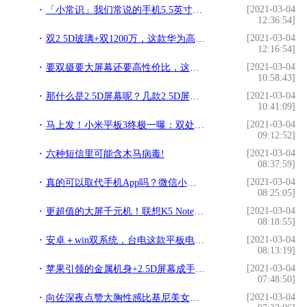
[2021-03-04
「小常识」我们常说的手机5.5英寸，笔记本14英寸是怎么算的？!
12:36:54]
[2021-03-04
双2.5D玻璃+双1200万，这款华为高颜值手机已降至最低价1799!
12:16:54]
[2021-03-04
要双摄要大屏幕还要高性价比，这两台售价刚好千元的手机能满足你!
10:58:43]
[2021-03-04
那什么是2.5D屏幕呢？几款2.5D屏幕手机推荐!
10:41:09]
[2021-03-04
马上发！小米平板3终极一曝：双处理器版本，售价1299元起!
09:12:52]
[2021-03-04
六种短信里可能含木马病毒!
08:37:59]
[2021-03-04
真的可以取代手机App吗？微信小程序体验!
08:25:05]
[2021-03-04
更超值的大屏千元机！联想K5 Note首发评测!
08:18:55]
[2021-03-04
安卓＋win双系统，台电这款平板电脑堪称性价比之王!
08:13:19]
[2021-03-04
苹果引领的金属机身+2.5D屏幕成手机标配，唯独双摄表现一般!
07:48:50]
[2021-03-04
向佐深夜点赞大胸性感比基尼美女图片 郭碧婷所托非人？!