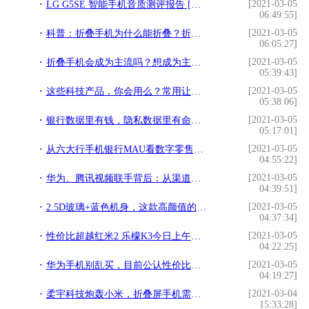
[2021-03-05
LG G5SE 智能手机音质测评报告 [含HIFI模块] [Soomal]!
06:49:55]
[2021-03-05
科普：折叠手机为什么能折叠？折不坏么？!
06:05:27]
[2021-03-05
折叠手机会成为主流吗？想成为主流还得满足这一点!
05:39:43]
[2021-03-05
这些科技产品，你会用么？常用让你摆脱低头族!
05:38:06]
[2021-03-05
银行数据里有钱，隐私数据里有命，20个你不知道的GDPR知识点？!
05:17:01]
[2021-03-05
从六大行手机银行MAU看数字零售发展逻辑!
04:55:22]
[2021-03-05
华为、腾讯视频联手背后：从渠道到5G 挖掘“存量”市场!
04:39:51]
[2021-03-05
2.5D玻璃+蓝色机身，这款高颜值的华为手机因太火爆现已售空!
04:37:34]
[2021-03-05
性价比超越红米2 乐檬K3今日上午开抢!
04:22:25]
[2021-03-05
华为手机别乱买，目前公认性价比最高的旗舰机，网友：选它准没错!
04:19:27]
[2021-03-04
柔宇科技炮轰小米，折叠屏手机需什么技术的支持!
15:33:28]