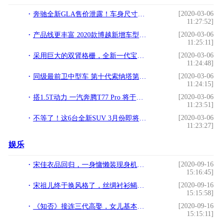
[2020-03-06
奔驰全新GLA售价泄露！车身尺寸再加长，搭1.3T增压，油耗更低
11:27:52]
[2020-03-06
产品线更丰富 2020款博越新增车型上市 售9.78万元
11:25:11]
[2020-03-06
采用巨大的双肾格栅，全新一代宝马M3前脸实车照泄漏
11:24:48]
[2020-03-06
同级最前卫中型车 第十代索纳塔第二季度上市
11:24:15]
[2020-03-06
搭1.5T动力 一汽奔腾T77 Pro 将于明日上市
11:23:51]
[2020-03-06
不等了！这6台全新SUV 3月份即将上市
11:23:27]
娱乐
[2020-09-16
宋佳衣品回归，一身慵懒装现身机场，秒变朋克少女
15:16:45]
[2020-09-16
宋祖儿终于换风格了，丝绸衬衫蝎子辫，少见熟女造型现身机场
15:15:58]
[2020-09-16
《知否》接连三代高娶，女儿基本高嫁！盛家是怎么成为大赢家的？
15:15:11]