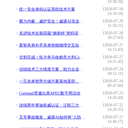
10:30:34]
[2020-07-18
统一安全身份认证系统技术方案
14:34:10]
[2026-07-29
聚力内蒙，威护安全！威盛AI安全新品发布路演活动圆满举行！
11:50:21]
[2026-07-28
东进技术在第四届“熵密杯”密码安全挑战赛中获佳绩
10:27:03]
[2026-07-27
新智具身补齐具身智能物理交互短板！
16:15:43]
[2026-07-27
交割完成！拓卡奔马收购意大利Comelz 100%股权
14:21:42]
[2026-07-24
信锐技术三大维度方案，助力企业平稳迈入AI网络新阶段
09:51:11]
[2026-07-24
一芯未来智慧仓储方案落地某部，树立国防信息化转型新标杆
09:47:04]
[2026-07-23
Coremail受邀出席APEC数字周活动
14:26:44]
[2026-07-22
连续两年赛迪权威认证：泛联三大存储赛道领跑，获评潜力企业TOP1
14:20:35]
[2026-07-17
叉车事故频发，威盛AI如何将“人防”变为“智防”？
16:40:17]