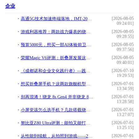
企业
[2026-08-05
高通5G技术加速终端落地，IMT-2020(5G)峰会表彰高通优秀工程师
09:24:01]
[2026-08-05
游戏利器推荐：两款战力爆表的骁龙8至尊手机
09:28:55]
[2026-08-05
预算5000元，想买一部AI体验前卫的旗舰手机，有的选吗？
09:37:56]
[2026-08-05
荣耀Magic V6评测：折叠屏发展这么多年，终于可以放心买了？
09:40:01]
[2026-07-10
《成都诺和企业文化践行者》—践行文化，榜样力量
19:29:53]
[2026-07-01
想买折叠屏手机？这两款旗舰机型可能是2026年的标准答案
13:34:59]
[2026-07-01
别再混淆！骁龙 8s Gen4 并非骁龙 8s 至尊
13:28:58]
[2026-07-01
小屏党该怎么选手机？几款搭载骁龙芯的小屏机推荐
13:27:07]
[2026-07-01
努比亚Z80 Ultra评测：能拍又能打的“街拍游戏机”
13:25:15]
[2026-07-01
从性能到续航，从拍照到游戏——2026年换机看这几款就够了