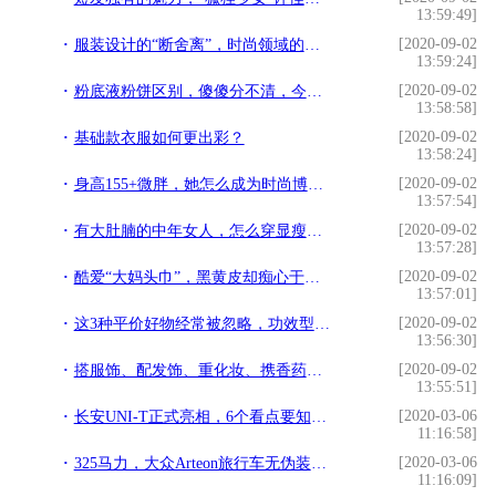
13:59:49]
[2020-09-02
服装设计的“断舍离”，时尚领域的减法哲学
13:59:24]
[2020-09-02
粉底液粉饼区别，傻傻分不清，今天我花一分钟就解决了
13:58:58]
[2020-09-02
基础款衣服如何更出彩？
13:58:24]
[2020-09-02
身高155+微胖，她怎么成为时尚博主？Bethany的搭配技巧太实用
13:57:54]
[2020-09-02
有大肚腩的中年女人，怎么穿显瘦？瞧日系博主这样穿，温柔又遮肉
13:57:28]
[2020-09-02
酷爱“大妈头巾”，黑黄皮却痴心于碎花裙，博主Léna不简单
13:57:01]
[2020-09-02
这3种平价好物经常被忽略，功效型产品，大部分人用过明显改善
13:56:30]
[2020-09-02
搭服饰、配发饰、重化妆、携香药｜宋朝女子追求时尚下了番狠功夫
13:55:51]
[2020-03-06
长安UNI-T正式亮相，6个看点要知道，预计年中上市，期待吗？
11:16:58]
[2020-03-06
325马力，大众Arteon旅行车无伪装实拍图曝光
11:16:09]