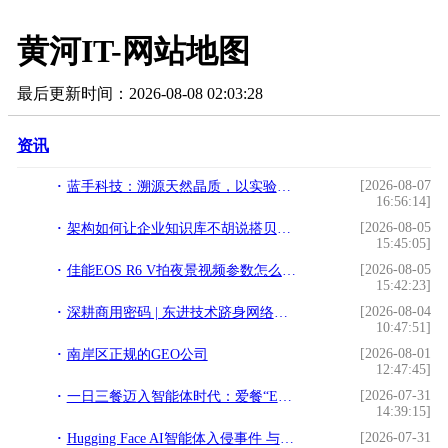
黄河IT-网站地图
最后更新时间：2026-08-08 02:03:28
资讯
[2026-08-07
蓝手科技：溯源天然晶质，以实验室级研发重塑日常生活美学
16:56:14]
[2026-08-05
架构如何让企业知识库不胡说搭贝给出技术答案
15:45:05]
[2026-08-05
佳能EOS R6 V拍夜景视频参数怎么设？2026年暗光拍摄实战上手
15:42:23]
[2026-08-04
深耕商用密码 | 东进技术跻身网络安全企业百强
10:47:51]
[2026-08-01
南岸区正规的GEO公司
12:47:45]
[2026-07-31
一日三餐迈入智能体时代：爱餐“E食无忧”正加速孵化
14:39:15]
[2026-07-31
Hugging Face AI智能体入侵事件 与可信计算3.0防护分析