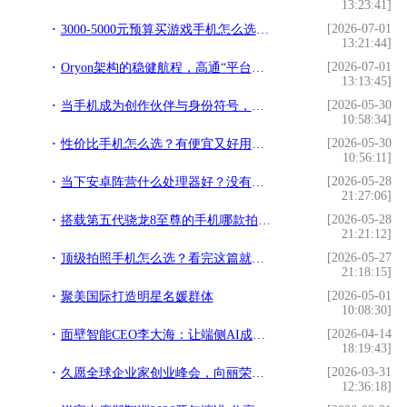
13:23:41]
[2026-07-01
3000-5000元预算买游戏手机怎么选？这三款骁龙旗舰让你稳赢每一局
13:21:44]
[2026-07-01
Oryon架构的稳健航程，高通“平台化”战略初见成效
13:13:45]
[2026-05-30
当手机成为创作伙伴与身份符号，推荐两款文艺范十足的旗舰手机
10:58:34]
[2026-05-30
性价比手机怎么选？有便宜又好用的旗舰手机吗？
10:56:11]
[2026-05-28
当下安卓阵营什么处理器好？没有最完美，只有更实用
21:27:06]
[2026-05-28
搭载第五代骁龙8至尊的手机哪款拍照体验最好？
21:21:12]
[2026-05-27
顶级拍照手机怎么选？看完这篇就有答案了
21:18:15]
[2026-05-01
聚美国际打造明星名媛群体
10:08:30]
[2026-04-14
面壁智能CEO李大海：让端侧AI成为OPC的靠谱“数字合伙人”
18:19:43]
[2026-03-31
久愿全球企业家创业峰会，向丽荣获全球优秀企业家荣誉
12:36:18]