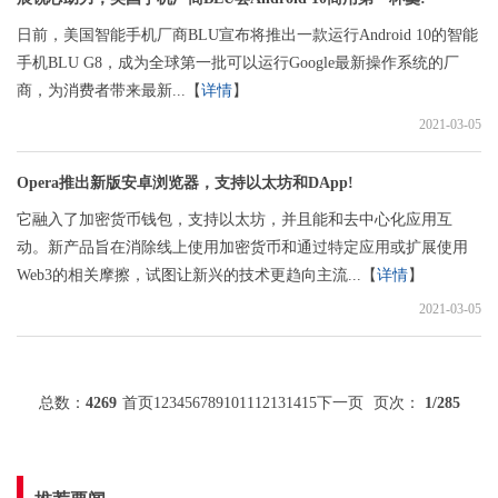
日前，美国智能手机厂商BLU宣布将推出一款运行Android 10的智能
手机BLU G8，成为全球第一批可以运行Google最新操作系统的厂
商，为消费者带来最新...【
详情
】
2021-03-05
Opera推出新版安卓浏览器，支持以太坊和DApp!
它融入了加密货币钱包，支持以太坊，并且能和去中心化应用互
动。新产品旨在消除线上使用加密货币和通过特定应用或扩展使用
Web3的相关摩擦，试图让新兴的技术更趋向主流...【
详情
】
2021-03-05
总数：
4269
首页
1
2
3
4
5
6
7
8
9
10
11
12
13
14
15
下一页
页次：
1
/285