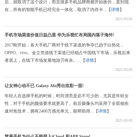
后，就取消了这个设计，而且很多手机品牌商都开始效仿，直到现
在，所有的智能手机已经完全一体化，取消了内存卡...【
详情
】
2021-03-05
手机市场渠道价值日益凸显 华为乐视忙布局国内落子海外!
2017刚开始，各大手机厂商对于线下渠道的争夺已趋于白热化，
OPPO、vivo、金立凭借线下渠道已经稳占中国线下市场，乐视后来
者居上，在线下市场发展地游刃有余。...【
详情
】
2021-03-05
让女神心动不已 Galaxy A6s秀出炫彩一面!
年轻人在选择手机的时候，时尚漂亮是必不可少的，尤其是年轻女
性，对于手机的颜值要求就更高了。前后摄像头均采用了全双核疾
速对焦技术，拥有2400万感光单元，能帮助用...【
详情
】
2021-03-05
苹果手机为什么不能登入iCloud 和APP Store!