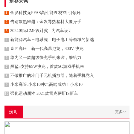
推荐要闻
金发科技无PFAS高性能PC材料:引领环
1
告别散热难题：金发导热塑料大显身手
2
2024国际CMF设计奖 | 为汽车设计
3
新能源汽车三电系统、电子电工等领域的新选
4
直面高压，新一代高温尼龙，800V 快充
5
华为又一款超级快充手机来袭，够给力!
6
黑鲨3支持65W快充，首款5G游戏手机来
7
不做推广的冷门千元机播放器，随着手机党入
8
小米高管:小米10冲击高端成功！小米10
9
强化运动属性 2021款雷克萨斯IS新车
10
滚动
更多>>