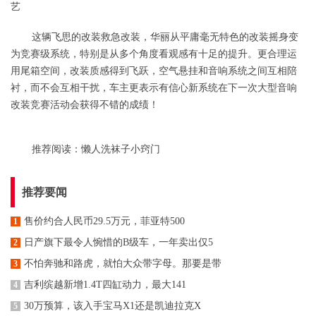
这辆飞思的改装救急改装，华丽从平庸毫无特色的改装摇身变
为竞赛级系统，特别是从多个角度看观感有十足的提升。更合理运
用尾箱空间，改装质感得到飞跃，空气悬挂和音响系统之间互相陪
衬，而不会互相干扰，车主更表示有信心新系统在下一次大型音响
改装竞赛活动会获得不错的成绩！
推荐阅读：
懒人洗袜子小窍门
推荐要闻
售价约合人民币29.5万元，菲亚特500
1
日产旗下最令人惋惜的B级车，一年卖出仅5
2
不怕奔驰和路虎，就怕大众带字母。那要是带
3
吉利缤越新增1.4T四缸动力，最大141
4
30万预算，该入手宝马X1还是凯迪拉克X
5