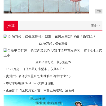
广告
推荐
更多>>
12.79万起，保值率最
全新平台打造，长安新款S
▪
12.79万起，保值率最好小型车，东风本田XR
▪
贵州仁怀茅台镇稻盟水之曲 纯粮白酒中的“酱”心
▪
谷歌平板电脑Pixel Slate大降价 顶配
▪
正荣家年华|全民厨艺大赏，南昌正荣邀您开启舌尖