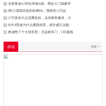
全新奥迪A3对比奔驰A级，两款入门级豪华
6
用GT溜背武装的哈弗H6，预售价13万起
7
15万多的大众迈腾实拍，运动商务兼具，大
8
RAV4荣放为什么屡获殊荣，或许威兰达能
9
奥迪憋了个大招车型：无边框车门，C柱孤线
10
滚动
更多>>