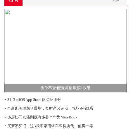
售价不变/配置调整 取消1款限
▪
3月3日iOS App Store 限免应用分
▪
全新凯美瑞颜值爆增，既时尚又运动，气场不输3系
▪
多屏协同功能到底有多香？华为MateBook
▪
买新不买旧，这3款车家用轿车即将换代，值得一等