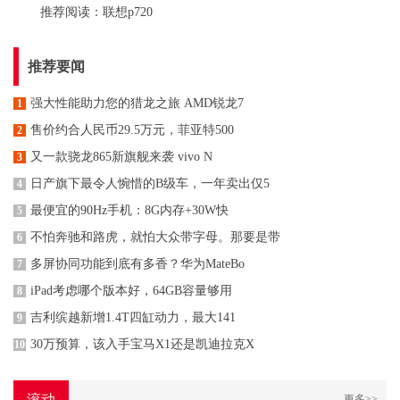
推荐阅读：
联想p720
推荐要闻
强大性能助力您的猎龙之旅 AMD锐龙7
1
售价约合人民币29.5万元，菲亚特500
2
又一款骁龙865新旗舰来袭 vivo N
3
日产旗下最令人惋惜的B级车，一年卖出仅5
4
最便宜的90Hz手机：8G内存+30W快
5
不怕奔驰和路虎，就怕大众带字母。那要是带
6
多屏协同功能到底有多香？华为MateBo
7
iPad考虑哪个版本好，64GB容量够用
8
吉利缤越新增1.4T四缸动力，最大141
9
30万预算，该入手宝马X1还是凯迪拉克X
10
滚动
更多>>