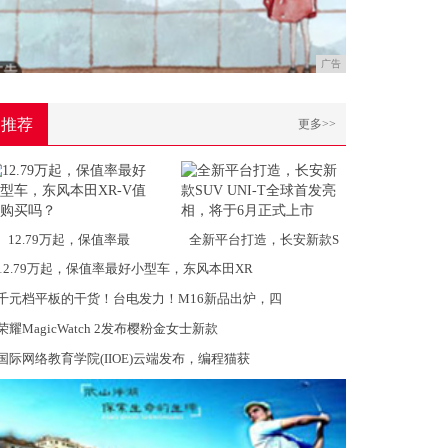
广告
推荐
更多>>
12.79万起，保值率最
全新平台打造，长安新款S
12.79万起，保值率最好小型车，东风本田XR
千元档平板的干货！台电发力！M16新品出炉，四
荣耀MagicWatch 2发布樱粉金女士新款
国际网络教育学院(IIOE)云端发布，编程猫获