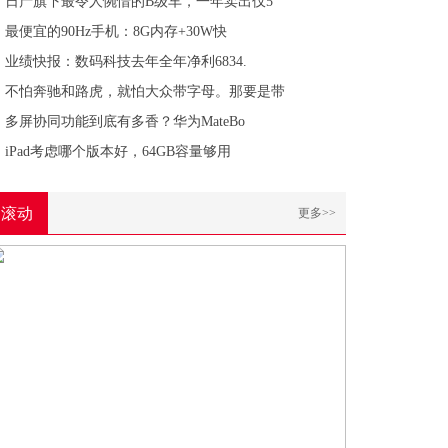
日产旗下最令人惋惜的B级车，一年卖出仅5
最便宜的90Hz手机：8G内存+30W快
业绩快报：数码科技去年全年净利6834.
不怕奔驰和路虎，就怕大众带字母。那要是带
多屏协同功能到底有多香？华为MateBo
iPad考虑哪个版本好，64GB容量够用
滚动
更多>>