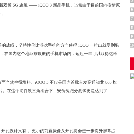
5
全新双模 5G 旗舰 —— iQOO 3 新品手机，当然由于目前国内疫情原
6
行。
7
8
9
得的成绩，坚持性价比游戏手机的方向使得 iQOO 一推出就受到酷
10
 品牌，在国内这个地狱难度般的手机市场内，短短一年可以取得这样
方面当然舍得堆料。iQOO 3 不仅是国内首批首发高通骁龙 865 旗
5 内存芯片。在这个硬件铁三角组合下，安兔兔跑分测试更是达到了
幕，开孔设计只有 。更小的前置摄像头开孔将会进一步提升屏幕占