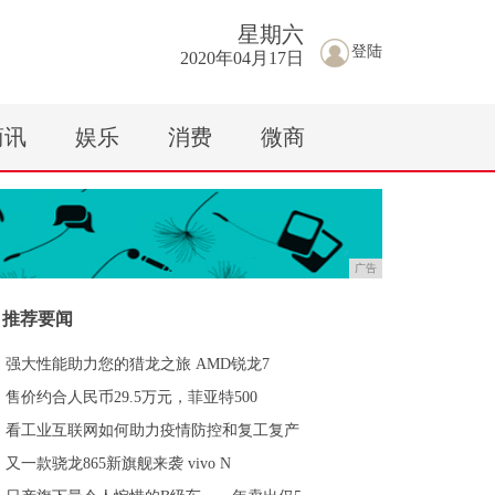
星期
六
登陆
2020年04月17日
商讯
娱乐
消费
微商
广告
推荐要闻
强大性能助力您的猎龙之旅 AMD锐龙7
售价约合人民币29.5万元，菲亚特500
看工业互联网如何助力疫情防控和复工复产
又一款骁龙865新旗舰来袭 vivo N