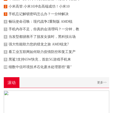
小米高管:小米10冲击高端成功！小米10
2
手机忘记解锁密码怎么办？一分钟解决
3
畅玩使命召唤：现代战争2重制版 AMD锐
4
手机内存不足，你真的会清理吗？一分钟，教
5
当发型都拯救不了脱发女孩时，黑科技出场
6
强大性能助力您的猎龙之旅 AMD锐龙7
7
看工业互联网如何助力疫情防控和复工复产
8
黑鲨3支持65W快充，首款5G游戏手机来
9
细数中信环境技术石化废水处理那些“最”
10
滚动
更多>>