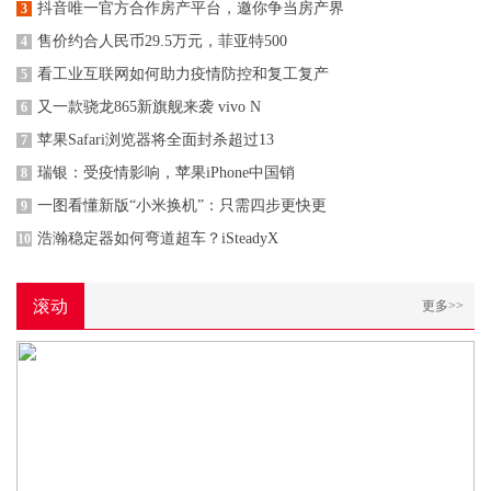
抖音唯一官方合作房产平台，邀你争当房产界
3
售价约合人民币29.5万元，菲亚特500
4
看工业互联网如何助力疫情防控和复工复产
5
又一款骁龙865新旗舰来袭 vivo N
6
苹果Safari浏览器将全面封杀超过13
7
瑞银：受疫情影响，苹果iPhone中国销
8
一图看懂新版“小米换机”：只需四步更快更
9
浩瀚稳定器如何弯道超车？iSteadyX
10
滚动
更多>>