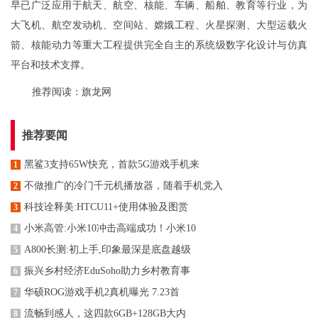
早已广泛应用于航天、航空、核能、车辆、船舶、教育等行业，为
大飞机、航空发动机、空间站、嫦娥工程、火星探测、大型运载火
箭、核能动力等重大工程提供完全自主的系统级数字化设计与仿真
平台和技术支撑。
推荐阅读：
旗龙网
推荐要闻
黑鲨3支持65W快充，首款5G游戏手机来
1
不做推广的冷门千元机播放器，随着手机党入
2
科技诠释美:HTCU11+使用体验及图赏
3
小米高管:小米10冲击高端成功！小米10
4
A800长测:初上手,印象最深是底盘越级
5
振兴乡村经济EduSoho助力乡村教育事
6
华硕ROG游戏手机2真机曝光 7.23首
7
流畅到感人，这四款6GB+128GB大内
8