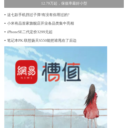
12.79万起，保值率最好小型
▪
这七款手机挡过子弹!有没有你用过的?
▪
小米有品首家旗舰店开业各品类集中亮相
▪
iPhoneSE二代定价3299元起
▪
笔记本PK:联想扬天S550能把谁甩在了后边