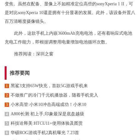
变焦。虽然在配备、显像上不如精准定位高些的sonyXperia 1 II，可
是对比sonyXperia 10還是拥有十分显著的发展。此外，该设备外置八
百万清晰度摄像镜头。
此外，这款手机上内嵌3600mAh充电电池，还有着响应式电池
充电工作能力，即根据调整用电量增加电池循环次数。
推荐阅读：
深圳之窗
推荐要闻
黑鲨3支持65W快充，首款5G游戏手机来
1
不做推广的冷门千元机播放器，随着手机党入
2
小米高管:小米10冲击高端成功！小米10
3
A800长测:初上手,印象最深是底盘越级
4
科技诠释美:HTCU11+使用体验及图赏
5
华硕ROG游戏手机2真机曝光 7.23首
6