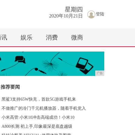
星期
四
登陆
2020年10月21日
商讯
娱乐
消费
微商
广告
推荐要闻
黑鲨3支持65W快充，首款5G游戏手机来
不做推广的冷门千元机播放器，随着手机党入
小米高管:小米10冲击高端成功！小米10
A800长测:初上手,印象最深是底盘越级