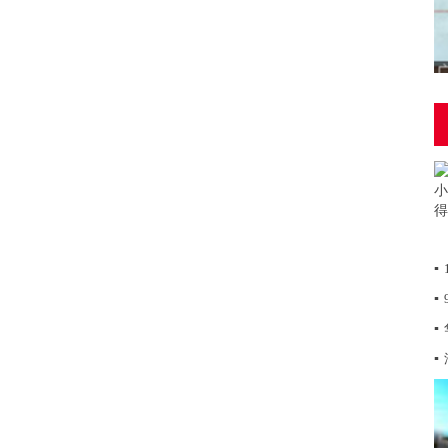
▪
▪
▪
▪