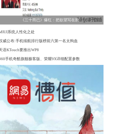
《三十而已》爆红：把欲望写在脸
MIUI系统人性化之处
权威公布:手机续航排行版榜前六第一名太狗血
天语KTouch要推出WP8
360手机奇酷旗舰极客版、荣耀9X详细配置参数