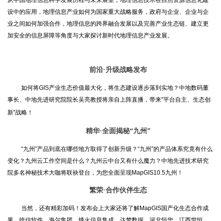
从中国地理信息科学发展历程与未来展望，地理信息技术在自然资源信息化建
设中的应用，地理信息产业如何为国家重大战略服务，政府与企业、企业与企
业之间如何加强合作，地理信息的跨界融合发展以及完善产业生态链、建立更
加安全的信息屏障等角度与大家探讨新时代地理信息产业发展。
前沿·升级战略发布
如何将GIS产业生态价值最大化，将生态建设逐步落到实地？中地数码董
事长、中地先进研究院院长吴亮教授将亲自上阵直播，带来"平台自主、生态创
新"战略！
精华·全面揭秘“九州”
“九州”产品到底在哪些地方取得了创新升级？“九州”的产品体系究竟有什么
变化？九州云工作空间是什么？九州云中台又有什么魔力？中地先进技术研究
院多名神秘技术大咖将联袂登台，为您全面呈现MapGIS10.5九州！
繁荣·合作伙伴生态
当然，还有精彩加码！发布会上大家还将了解MapGIS国产化生态合作成
果。统信软件、海尔集团、烽火信息集成、达梦数据、河北恒华、江西世恒、