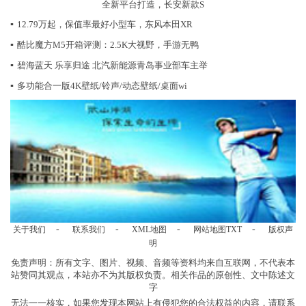
全新平台打造，长安新款S
▪
12.79万起，保值率最好小型车，东风本田XR
▪
酷比魔方M5开箱评测：2.5K大视野，手游无鸭
▪
碧海蓝天 乐享归途 北汽新能源青岛事业部车主举
▪
多功能合一版4K壁纸/铃声/动态壁纸/桌面wi
-
-
-
-
关于我们
联系我们
XML地图
网站地图
TXT
版权声
明
免责声明：所有文字、图片、视频、音频等资料均来自互联网，不代表本
站赞同其观点，本站亦不为其版权负责。相关作品的原创性、文中陈述文
字
无法一一核实，如果您发现本网站上有侵犯您的合法权益的内容，请联系