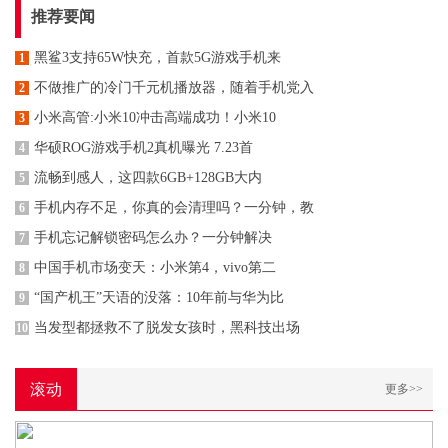
推荐要闻
黑鲨3支持65W快充，首款5G游戏手机来
1
不做推广的冷门千元机播放器，随着手机党入
2
小米高管:小米10冲击高端成功！小米10
3
华硕ROG游戏手机2真机曝光 7.23首
4
流畅到感人，这四款6GB+128GB大内
5
手机内存不足，你真的会清理吗？一分钟，教
6
手机忘记解锁密码怎么办？一分钟解决
7
中国手机市场变天：小米第4，vivo第二
8
“国产机王”天语的没落：10年前与华为比
9
当发型都拯救不了脱发女孩时，黑科技出场
10
滚动
更多>>