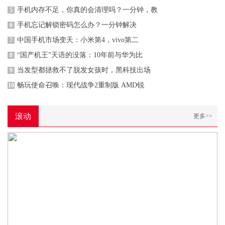
手机内存不足，你真的会清理吗？一分钟，教
5
手机忘记解锁密码怎么办？一分钟解决
6
中国手机市场变天：小米第4，vivo第二
7
“国产机王”天语的没落：10年前与华为比
8
当发型都拯救不了脱发女孩时，黑科技出场
9
畅玩使命召唤：现代战争2重制版 AMD锐
10
滚动
更多>>