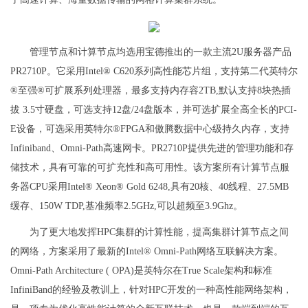
管理节点和计算节点均选用宝德推出的一款主流2U服务器产品
PR2710P。它采用Intel® C620系列高性能芯片组，支持第二代英特尔
®至强®可扩展系列处理器，最多支持内存容2TB,默认支持8块热插
拔 3.5寸硬盘，可选支持12盘/24盘版本，并可选扩展全高全长的PCI-
E设备，可选采用英特尔®FPGA和傲腾数据中心级持久内存，支持
Infiniband、Omni-Path高速网卡。PR2710P提供先进的管理功能和存
储技术，具有可靠的可扩充性和高可用性。该方案所有计算节点服
务器CPU采用Intel® Xeon® Gold 6248,具有20核、40线程、27.5MB
缓存、150W TDP,基准频率2.5GHz,可以超频至3.9Ghz。
为了更大地发挥HPC集群的计算性能，提高集群计算节点之间
的网络，方案采用了最新的Intel® Omni-Path网络互联解决方案。
Omni-Path Architecture ( OPA)是英特尔在True Scale架构和标准
InfiniBand的经验及教训上，针对HPC开发的一种高性能网络架构，