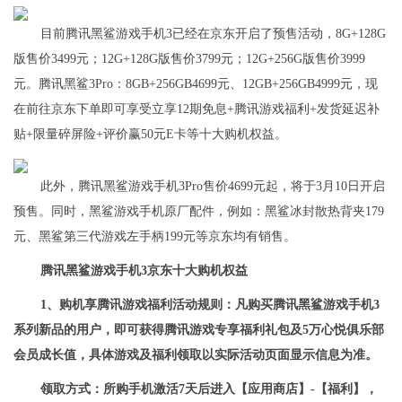
目前腾讯黑鲨游戏手机3已经在京东开启了预售活动，8G+128G
版售价3499元；12G+128G版售价3799元；12G+256G版售价3999
元。腾讯黑鲨3Pro：8GB+256GB4699元、12GB+256GB4999元，现
在前往京东下单即可享受立享12期免息+腾讯游戏福利+发货延迟补
贴+限量碎屏险+评价赢50元E卡等十大购机权益。
此外，腾讯黑鲨游戏手机3Pro售价4699元起，将于3月10日开启
预售。同时，黑鲨游戏手机原厂配件，例如：黑鲨冰封散热背夹179
元、黑鲨第三代游戏左手柄199元等京东均有销售。
腾讯黑鲨游戏手机3京东十大购机权益
1、购机享腾讯游戏福利活动规则：凡购买腾讯黑鲨游戏手机3
系列新品的用户，即可获得腾讯游戏专享福利礼包及5万心悦俱乐部
会员成长值，具体游戏及福利领取以实际活动页面显示信息为准。
领取方式：所购手机激活7天后进入【应用商店】-【福利】，