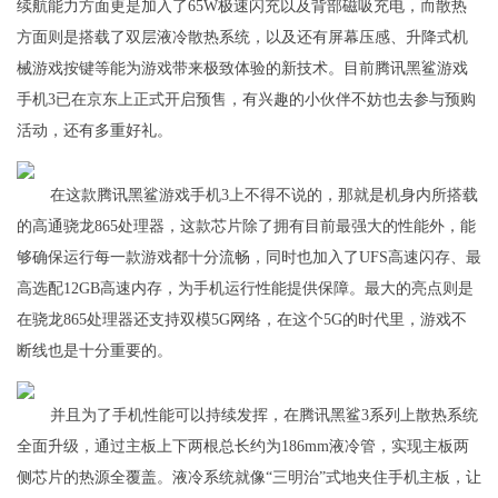
续航能力方面更是加入了65W极速闪充以及背部磁吸充电，而散热
方面则是搭载了双层液冷散热系统，以及还有屏幕压感、升降式机
械游戏按键等能为游戏带来极致体验的新技术。目前腾讯黑鲨游戏
手机3已在京东上正式开启预售，有兴趣的小伙伴不妨也去参与预购
活动，还有多重好礼。
在这款腾讯黑鲨游戏手机3上不得不说的，那就是机身内所搭载
的高通骁龙865处理器，这款芯片除了拥有目前最强大的性能外，能
够确保运行每一款游戏都十分流畅，同时也加入了UFS高速闪存、最
高选配12GB高速内存，为手机运行性能提供保障。最大的亮点则是
在骁龙865处理器还支持双模5G网络，在这个5G的时代里，游戏不
断线也是十分重要的。
并且为了手机性能可以持续发挥，在腾讯黑鲨3系列上散热系统
全面升级，通过主板上下两根总长约为186mm液冷管，实现主板两
侧芯片的热源全覆盖。液冷系统就像“三明治”式地夹住手机主板，让