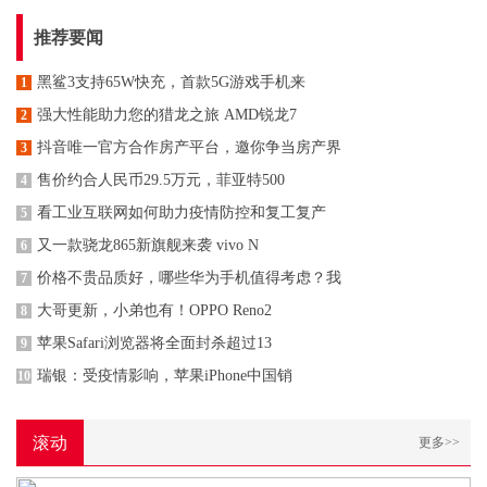
推荐要闻
黑鲨3支持65W快充，首款5G游戏手机来
1
强大性能助力您的猎龙之旅 AMD锐龙7
2
抖音唯一官方合作房产平台，邀你争当房产界
3
售价约合人民币29.5万元，菲亚特500
4
看工业互联网如何助力疫情防控和复工复产
5
又一款骁龙865新旗舰来袭 vivo N
6
价格不贵品质好，哪些华为手机值得考虑？我
7
大哥更新，小弟也有！OPPO Reno2
8
苹果Safari浏览器将全面封杀超过13
9
瑞银：受疫情影响，苹果iPhone中国销
10
滚动
更多>>