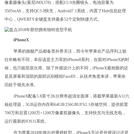
像素摄像头(索尼IMX378)，搭配f/2.0光圈镜头，电池容量为
3505mAh，支持QC3.0快充，Android7.1系统，内置了Hub信息处理
中心，QWERTY全键盘支持最多52个定制快捷方式。
iPhoneX
苹果的旗舰产品都备受外界关注，而今年苹果在产品序列上较
往年略有不同，本应该是主力军的iPhone8系列，在面对iPhoneX的时
候，也只能屈居次席。除了外观设计上的不同，iPhoneX最抢眼的还
是其屏幕和顶部的面部识别模组FaceID，从技术角度来讲，苹果依
旧处于领先水准。
iPhoneX配备5.8英寸2K分辨率超清全面屏，搭载苹果最新A11六
核处理器，3GB运存内存和64GB/256GBUFS2.1存储空间，提供前置
700万和后置1200万+1200万像素双摄像头，支持快充与无线充电，
运行最新的IOS11系统。
作为苹果2018年推出的重磅机型，iPhoneX无论是外观设计还是