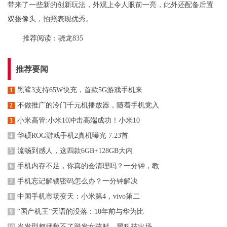
带来了一些新的创新玩法，外观上令人眼前一亮，此外还配备后置
双摄像头，拍照表现优秀。
推荐阅读：
骁龙835
推荐要闻
黑鲨3支持65W快充，首款5G游戏手机来
1
不做推广的冷门千元机播放器，随着手机党入
2
小米高管:小米10冲击高端成功！小米10
3
华硕ROG游戏手机2真机曝光 7.23首
4
流畅到感人，这四款6GB+128GB大内
5
手机内存不足，你真的会清理吗？一分钟，教
6
手机忘记解锁密码怎么办？一分钟解决
7
中国手机市场变天：小米第4，vivo第二
8
“国产机王”天语的没落：10年前与华为比
9
当发型都拯救不了脱发女孩时，黑科技出场