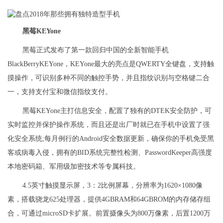
黑莓KEYone
黑莓正式发布了第一款回归中国的全新智能手机
BlackBerryKEYone，KEYone最大的亮点是QWERTY全键盘，支持触
摸操作，可识别多种不同的触控手势，并且指纹识别与空格键二合
一，支持支付宝和微信指纹支付。
黑莓KEYone主打信息安全，配置了独有的DTEK安全防护，可
实时监控并保护操作系统，而且还是出厂时就已在手机中设置了强
化安全系统;每月例行的Android安全数据更新，确保你的手机免受黑
客或病毒入侵，拥有的BID系统完整性检测、PasswordKeeper高强度
本地密码箱、军用级加密技术等专属科技。
4.5英寸触摸显示屏，3：2比例屏幕，分辨率为1620×1080像
素，搭载骁龙625处理器，提供4GBRAM和64GBROM的内存储存组
合，可通过microSD卡扩展。前置摄像头为800万像素，后置1200万